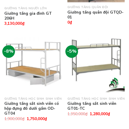
GIƯỜNG TẦNG QUÂN ĐỘI
GIƯỜNG TẦNG NGƯỜI LỚN
Giường tầng quân đội GTQD-
Giường tầng gia đình GT
01
206H
0
₫
3,130,000
₫
-8%
-5%
GIƯỜNG TẦNG HỌC SINH SINH VIÊN
GIƯỜNG TẦNG HỌC SINH SINH VIÊN
Giường tầng sắt sinh viên có
Giường tầng sắt sinh viên
hộp đựng đồ dưới gầm OD-
GT01-TC
GT04
1,350,000
₫
1,280,000
₫
1,900,000
₫
1,750,000
₫