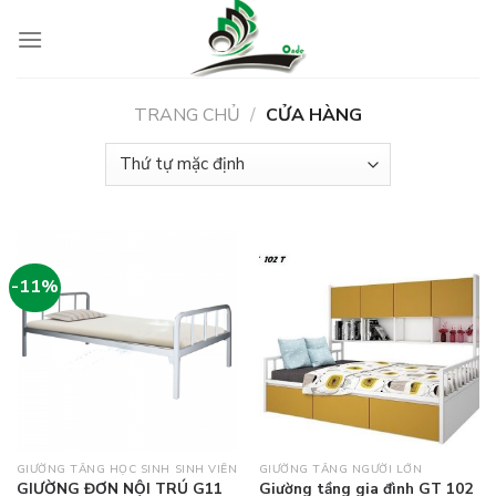
Skip
to
content
TRANG CHỦ
/
CỬA HÀNG
-11%
GIƯỜNG TẦNG HỌC SINH SINH VIÊN
GIƯỜNG TẦNG NGƯỜI LỚN
Giường tầng gia đình GT 102
GIƯỜNG ĐƠN NỘI TRÚ G11