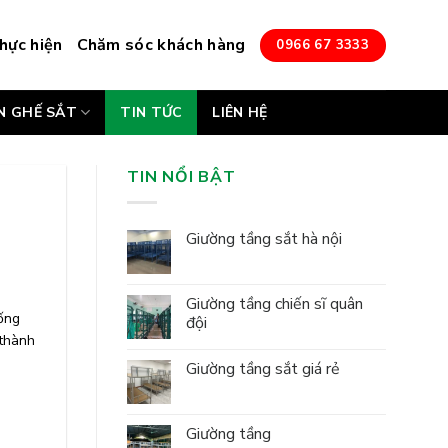
hực hiện
Chăm sóc khách hàng
0966 67 3333
N GHẾ SẮT
TIN TỨC
LIÊN HỆ
TIN NỔI BẬT
Giường tầng sắt hà nội
Giường tầng chiến sĩ quân
hống
đội
 thành
Giường tầng sắt giá rẻ
Giường tầng