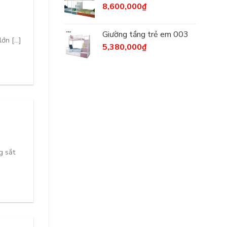
8,600,000
₫
Giường tầng trẻ em 003
n [...]
5,380,000
₫
g sắt