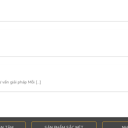
 giải pháp Mỗi [...]
ẬN TÂM
SẢN PHẨM SẮC NÉT
NH