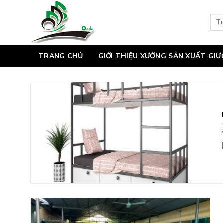
Skip
to
Tìm
kiếm
content
TRANG CHỦ
GIỚI THIỆU XƯỞNG SẢN XUẤT GI
[