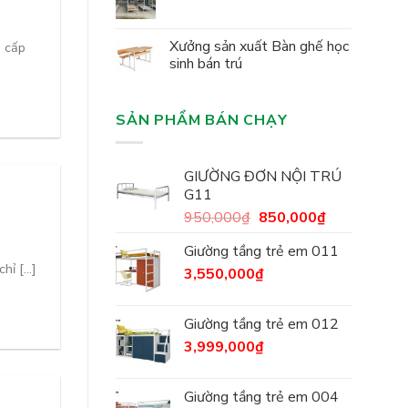
Xưởng sản xuất Bàn ghế học
g cấp
sinh bán trú
SẢN PHẨM BÁN CHẠY
GIƯỜNG ĐƠN NỘI TRÚ
G11
950,000
₫
850,000
₫
Giường tầng trẻ em 011
ỉ [...]
3,550,000
₫
Giường tầng trẻ em 012
3,999,000
₫
Giường tầng trẻ em 004