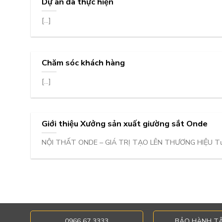
Dự án đã thực hiện
[...]
Chăm sóc khách hàng
[...]
Giới thiệu Xưởng sản xuất giường sắt Onde
NỘI THẤT ONDE – GIÁ TRỊ TẠO LÊN THƯƠNG HIỆU Tư vấn
0966 67 3333
BẢO HÀNH T