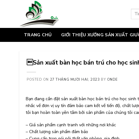
Skip
to
Tìm
kiếm
content
TRANG CHỦ
GIỚI THIỆU XƯỞNG SẢN XUẤT GI
Sản xuất bàn học bán trú cho học sinh
POSTED ON
27 THÁNG MƯỜI HAI, 2023
BY
ONDE
Bạn đang cần đặt sản xuất bàn học bán trú cho học sinh 
nhắc về đơn vị uy tín đảm bảo cam kết về tiến độ, chất l
tôi bạn hoàn toàn yên tâm bởi sản phẩm của chúng tôi c
– Giá sản phẩm cạnh tranh với những nơi khác
– Chất lượng sản phẩm đảm bảo
– Cung cấp trọn gói nội thất văn phòng, gia đình