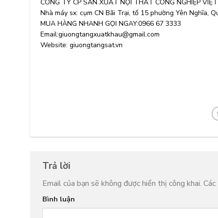
CÔNG TY CP SẢN XUẤT NỘI THẤT CÔNG NGHIỆP VIỆ
Nhà máy sx: cụm CN Bãi Trại, tổ 15 phường Yên Nghĩa, Q
MUA HÀNG NHANH GỌI NGAY:0966 67 3333
Email:giuongtangxuatkhau@gmail.com
Website: giuongtangsat.vn
Trả lời
Email của bạn sẽ không được hiển thị công khai.
Các 
Bình luận