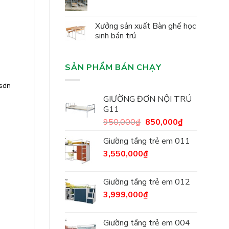
Xưởng sản xuất Bàn ghế học
sinh bán trú
SẢN PHẨM BÁN CHẠY
 sơn
GIƯỜNG ĐƠN NỘI TRÚ
G11
950,000
₫
850,000
₫
Giường tầng trẻ em 011
3,550,000
₫
Giường tầng trẻ em 012
3,999,000
₫
Giường tầng trẻ em 004