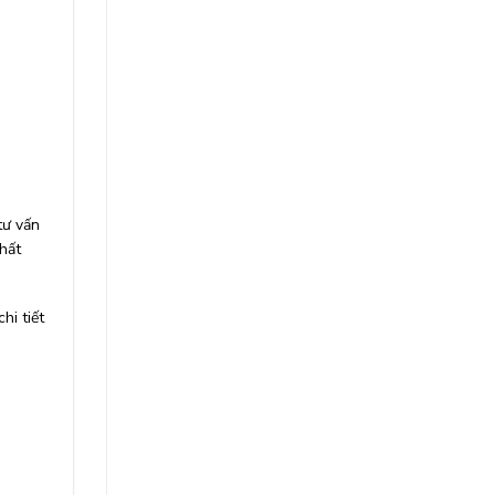
tư vấn
chất
hi tiết