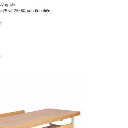
ượng lớn
×25 và 25×50, sơn tĩnh điện.
mm
i