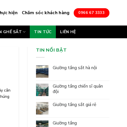
hực hiện
Chăm sóc khách hàng
0966 67 3333
N GHẾ SẮT
TIN TỨC
LIÊN HỆ
TIN NỔI BẬT
Giường tầng sắt hà nội
Giường tầng chiến sĩ quân
ãy cân
đội
 chúng
Giường tầng sắt giá rẻ
Giường tầng