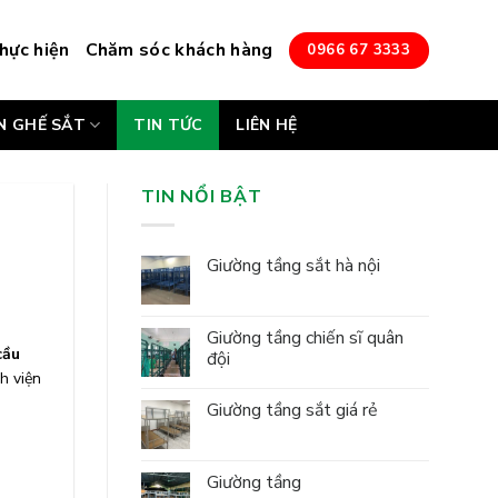
hực hiện
Chăm sóc khách hàng
0966 67 3333
N GHẾ SẮT
TIN TỨC
LIÊN HỆ
TIN NỔI BẬT
Giường tầng sắt hà nội
Giường tầng chiến sĩ quân
cầu
đội
h viện
Giường tầng sắt giá rẻ
Giường tầng